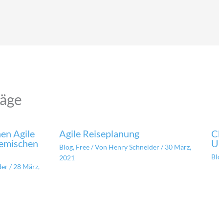
räge
en Agile
Agile Reiseplanung
C
temischen
U
Blog
,
Free
/ Von
Henry Schneider
/
30 März,
Bl
2021
der
/
28 März,