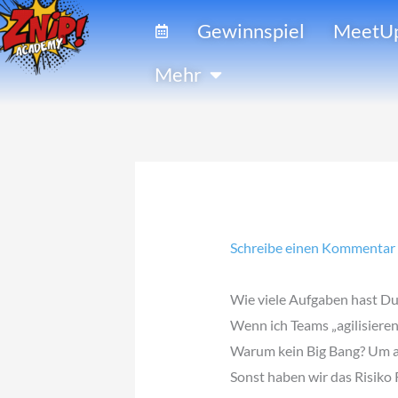
Zum
Gewinnspiel
MeetU
Inhalt
springen
Öffne Mehr
Mehr
Schreibe einen Kommentar
Wie viele Aufgaben hast Du 
Wenn ich Teams „agilisieren
Warum kein Big Bang? Um al
Sonst haben wir das Risiko R