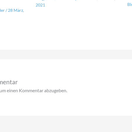
Bl
2021
der
/
28 März,
mentar
 um einen Kommentar abzugeben.