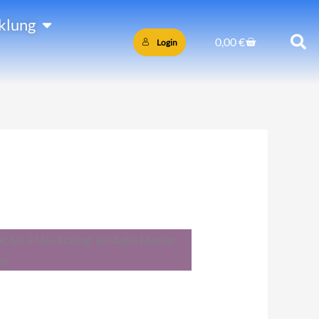
Öffne PersönlicheEntwicklung
klung
Warenkorb
0,00
€
Login