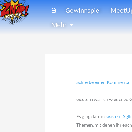
Zum
Gewinnspiel
MeetU
Inhalt
springen
Öffne Mehr
Mehr
Schreibe einen Kommentar
Gestern war ich wieder zu G
Es ging darum,
was ein Agil
Themen, mit denen ihr euch 