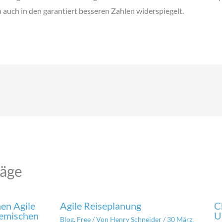
auch in den garantiert besseren Zahlen widerspiegelt.
räge
en Agile
Agile Reiseplanung
C
temischen
U
Blog
,
Free
/ Von
Henry Schneider
/
30 März,