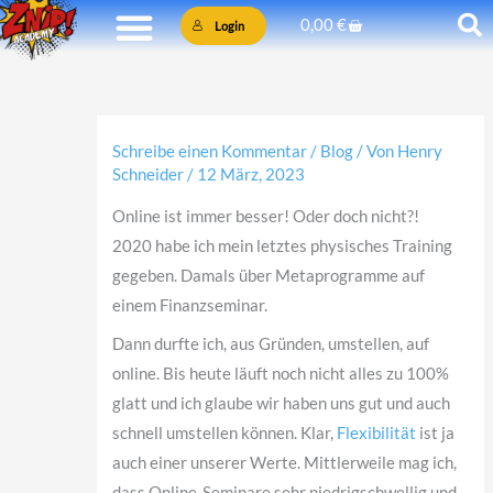
Zum
Warenkorb
0,00
€
Login
Inhalt
springen
Schreibe einen Kommentar
/
Blog
/ Von
Henry
Schneider
/
12 März, 2023
Online ist immer besser! Oder doch nicht?!
2020 habe ich mein letztes physisches Training
gegeben. Damals über Metaprogramme auf
einem Finanzseminar.
Dann durfte ich, aus Gründen, umstellen, auf
online. Bis heute läuft noch nicht alles zu 100%
glatt und ich glaube wir haben uns gut und auch
schnell umstellen können. Klar,
Flexibilität
ist ja
auch einer unserer Werte. Mittlerweile mag ich,
dass Online-Seminare sehr niedrigschwellig und