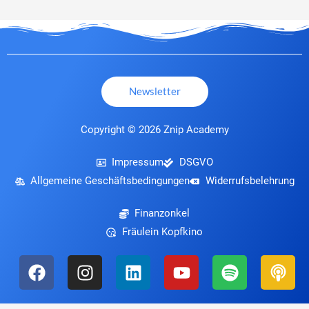
Newsletter
Copyright © 2026 Znip Academy
Impressum
DSGVO
Allgemeine Geschäftsbedingungen
Widerrufsbelehrung
Finanzonkel
Fräulein Kopfkino
F
I
L
Y
S
P
a
n
i
o
p
o
c
s
n
u
o
d