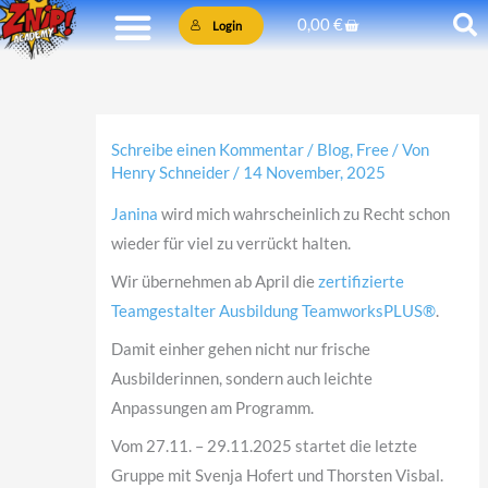
Zum
Warenkorb
0,00
€
Login
Inhalt
springen
Schreibe einen Kommentar
/
Blog
,
Free
/ Von
Henry Schneider
/
14 November, 2025
Janina
wird mich wahrscheinlich zu Recht schon
wieder für viel zu verrückt halten.
Wir übernehmen ab April die
zertifizierte
Teamgestalter Ausbildung TeamworksPLUS®
.
Damit einher gehen nicht nur frische
Ausbilderinnen, sondern auch leichte
Anpassungen am Programm.
Vom 27.11. – 29.11.2025 startet die letzte
Gruppe mit Svenja Hofert und Thorsten Visbal.