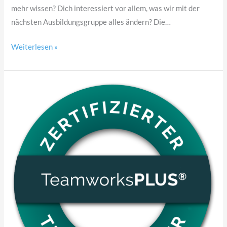
mehr wissen? Dich interessiert vor allem, was wir mit der
nächsten Ausbildungsgruppe alles ändern? Die…
Weiterlesen »
TeamworksPLUS®
Informations
Abend
10.07.2026