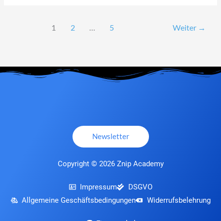
1
2
…
5
Weiter
→
Newsletter
Copyright © 2026 Znip Academy
Impressum
DSGVO
Allgemeine Geschäftsbedingungen
Widerrufsbelehrung