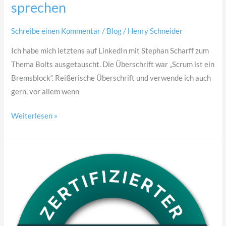
sprechen
die
falschen
Schreibe einen Kommentar
/
Blog
/
Henry Schneider
Themen
Ich habe mich letztens auf LinkedIn mit Stephan Scharff zum
sprechen
Thema Bolts ausgetauscht. Die Überschrift war „Scrum ist ein
Bremsblock“. Reißerische Überschrift und verwende ich auch
gern, vor allem wenn
Weiterlesen »
TeamworksPLUS®
Informations
Abend
01.04.2026