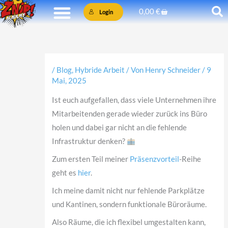
Zum
Warenkorb
0,00
€
Login
Inhalt
springen
/
Blog
,
Hybride Arbeit
/ Von
Henry Schneider
/
9
Mai, 2025
Ist euch aufgefallen, dass viele Unternehmen ihre
Mitarbeitenden gerade wieder zurück ins Büro
holen und dabei gar nicht an die fehlende
Infrastruktur denken?
Zum ersten Teil meiner
Präsenzvorteil
-Reihe
geht es
hier
.
Ich meine damit nicht nur fehlende Parkplätze
und Kantinen, sondern funktionale Büroräume.
Also Räume, die ich flexibel umgestalten kann,