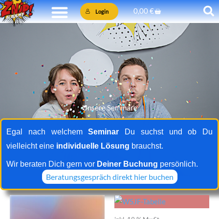
Zum
Warenkorb
0,00
€
Login
Inhalt
springen
Unsere Seminare
Hier findest Du eine Übersicht unserer Seminare
Egal nach welchem
Seminar
Du suchst und ob Du
vielleicht eine
individuelle Lösung
brauchst.
Wir beraten Dich gern vor
Deiner Buchung
persönlich.
Beratungsgespräch direkt hier buchen