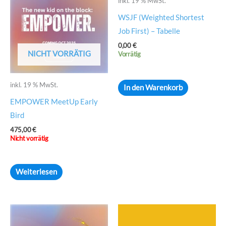
inkl. 19 % MwSt.
WSJF (Weighted Shortest
Job First) – Tabelle
0,00
€
NICHT VORRÄTIG
Vorrätig
inkl. 19 % MwSt.
In den Warenkorb
EMPOWER MeetUp Early
Bird
475,00
€
Nicht vorrätig
Weiterlesen