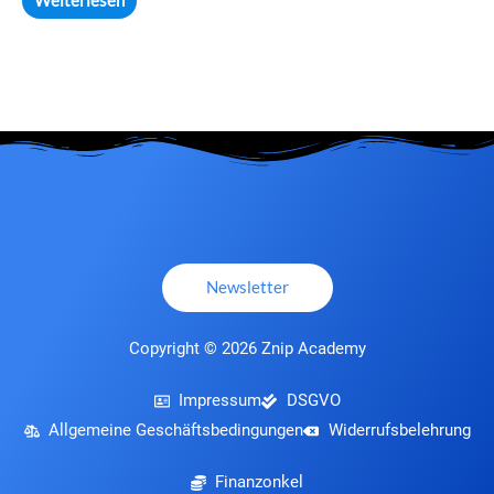
Weiterlesen
Newsletter
Copyright © 2026 Znip Academy
Impressum
DSGVO
Allgemeine Geschäftsbedingungen
Widerrufsbelehrung
Finanzonkel