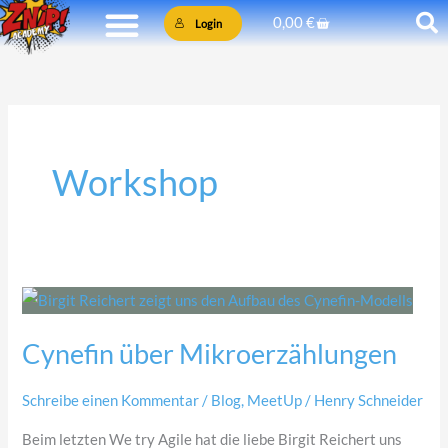
Zum
Warenkorb
0,00
€
Login
Inhalt
springen
Workshop
Cynefin
über
Cynefin über Mikroerzählungen
Mikroerzählungen
Schreibe einen Kommentar
/
Blog
,
MeetUp
/
Henry Schneider
Beim letzten We try Agile hat die liebe Birgit Reichert uns