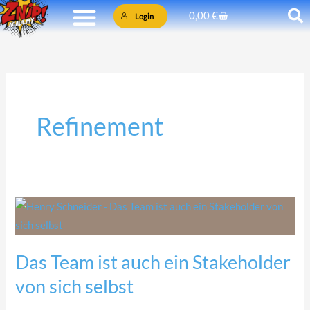
Zum
Warenkorb
0,00
€
Login
Inhalt
springen
Refinement
Das
Team
ist
Das Team ist auch ein Stakeholder
auch
von sich selbst
ein
Stakeholder