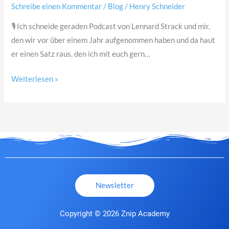
von
Schreibe einen Kommentar
/
Blog
/
Henry Schneider
sich
🎙 Ich schneide geraden Podcast von Lennard Strack und mir,
selbst
den wir vor über einem Jahr aufgenommen haben und da haut
er einen Satz raus, den ich mit euch gern…
Weiterlesen »
Newsletter
Copyright © 2026 Znip Academy