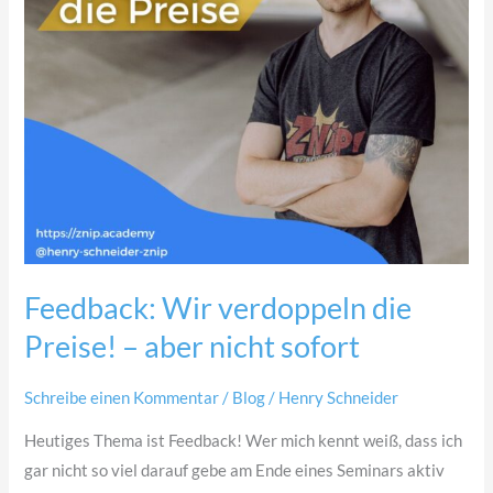
aber
nicht
sofort
Feedback: Wir verdoppeln die
Preise! – aber nicht sofort
Schreibe einen Kommentar
/
Blog
/
Henry Schneider
Heutiges Thema ist Feedback! Wer mich kennt weiß, dass ich
gar nicht so viel darauf gebe am Ende eines Seminars aktiv