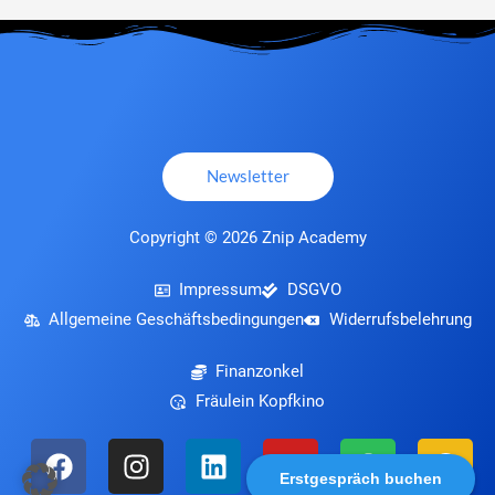
Newsletter
Copyright © 2026 Znip Academy
Impressum
DSGVO
Allgemeine Geschäftsbedingungen
Widerrufsbelehrung
Finanzonkel
Fräulein Kopfkino
F
I
L
Y
S
P
a
n
i
o
p
o
Erstgespräch buchen