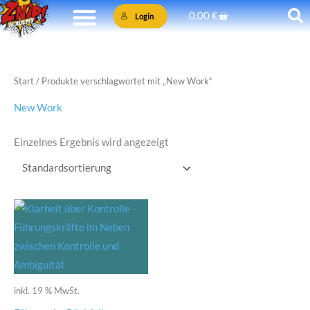
Zum
Warenkorb
0,00
€
Login
Inhalt
springen
Start
/ Produkte verschlagwortet mit „New Work“
New Work
Einzelnes Ergebnis wird angezeigt
inkl. 19 % MwSt.