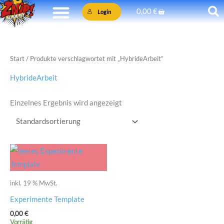
Zum
Warenkorb
0,00
€
Login
Inhalt
springen
Start
/ Produkte verschlagwortet mit „HybrideArbeit“
HybrideArbeit
Einzelnes Ergebnis wird angezeigt
inkl. 19 % MwSt.
Experimente Template
0,00
€
Vorrätig