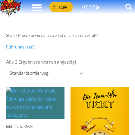
Zum
Warenkorb
0,00
€
Login
Inhalt
springen
Start
/ Produkte verschlagwortet mit „Führungskraft“
Führungskraft
Alle 2 Ergebnisse werden angezeigt
inkl. 19 % MwSt.