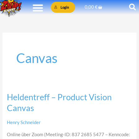
Zum
Warenkorb
0,00
€
Login
Inhalt
springen
Canvas
Heldentreff – Product Vision
Heldentreff
–
Canvas
Product
Vision
Henry Schneider
Canvas
Online über Zoom (Meeting-ID: 837 2685 5477 – Kenncode: