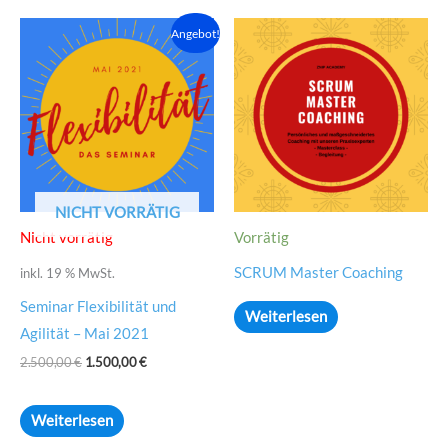
Ursprünglicher
Aktueller
Angebot!
Preis
Preis
war:
ist:
2.500,00 €
1.500,00 €.
NICHT VORRÄTIG
Nicht vorrätig
Vorrätig
SCRUM Master Coaching
inkl. 19 % MwSt.
Seminar Flexibilität und
Weiterlesen
Agilität – Mai 2021
2.500,00
€
1.500,00
€
Weiterlesen