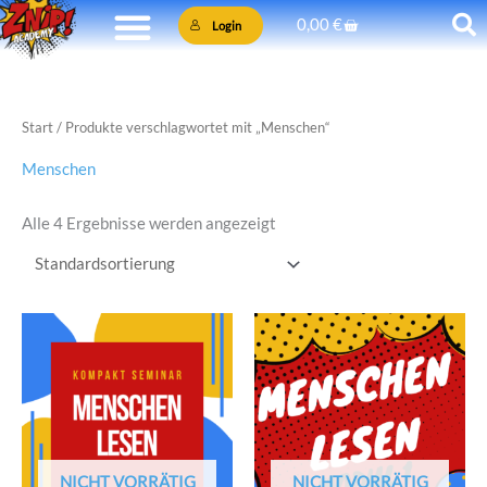
Zum
Warenkorb
0,00
€
Login
Inhalt
springen
Start
/ Produkte verschlagwortet mit „Menschen“
Menschen
Alle 4 Ergebnisse werden angezeigt
NICHT VORRÄTIG
NICHT VORRÄTIG