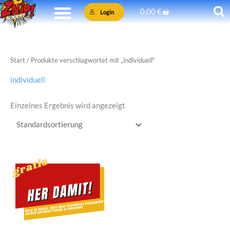
Zum
Warenkorb
0,00
€
Login
Inhalt
springen
Start
/ Produkte verschlagwortet mit „individuell“
individuell
Einzelnes Ergebnis wird angezeigt