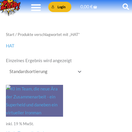
Zum
Warenkorb
0,00
€
Login
Inhalt
springen
Start
/ Produkte verschlagwortet mit „HAT“
HAT
Einzelnes Ergebnis wird angezeigt
inkl. 19 % MwSt.