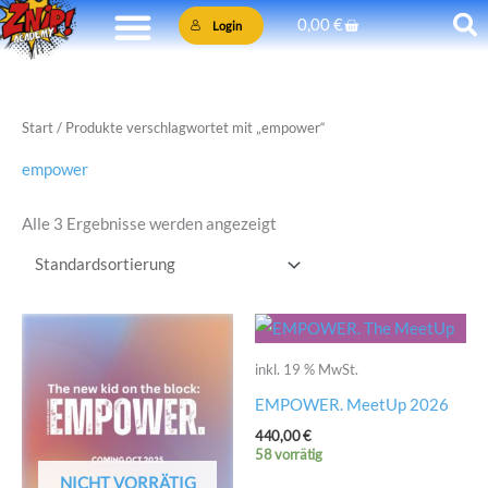
Zum
Warenkorb
0,00
€
Login
Inhalt
springen
Start
/ Produkte verschlagwortet mit „empower“
empower
Alle 3 Ergebnisse werden angezeigt
inkl. 19 % MwSt.
EMPOWER. MeetUp 2026
440,00
€
58 vorrätig
NICHT VORRÄTIG