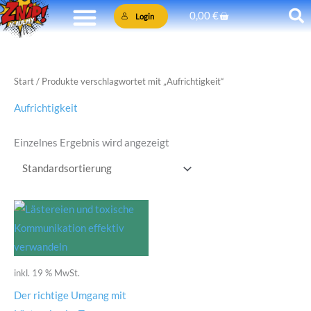
Zum
Warenkorb
0,00
€
Login
Inhalt
springen
Start
/ Produkte verschlagwortet mit „Aufrichtigkeit“
Aufrichtigkeit
Einzelnes Ergebnis wird angezeigt
inkl. 19 % MwSt.
Der richtige Umgang mit