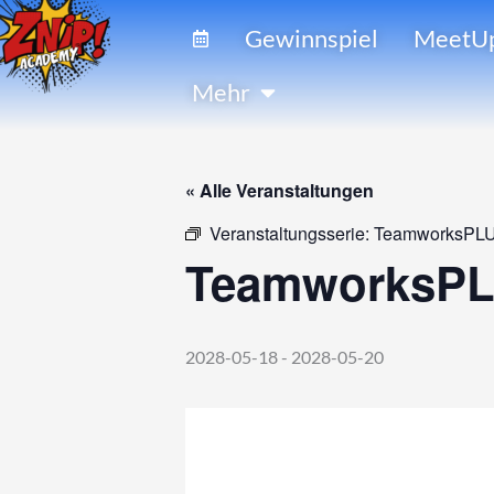
Zum
Gewinnspiel
MeetU
Inhalt
springen
Öffne Mehr
Mehr
« Alle Veranstaltungen
Veranstaltungsserie:
TeamworksPLU
TeamworksPL
2028-05-18
-
2028-05-20