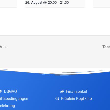
26. August @ 20:00
-
21:30
ul 3
Tea
DSGVO
Finanzonkel
äftsbedingungen
Fräulein Kopfkino
elehrung