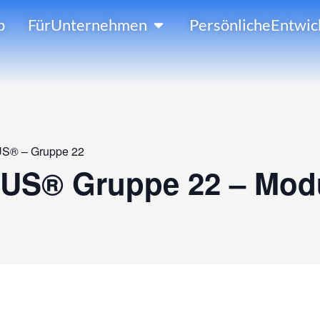
Öffne FürUnternehmen
p
FürUnternehmen
PersönlicheEntwic
S® – Gruppe 22
US® Gruppe 22 – Modu