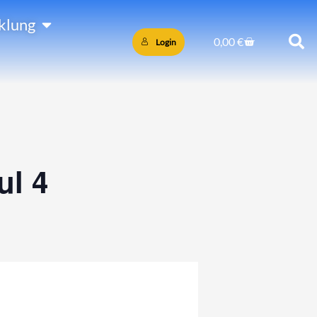
Öffne PersönlicheEntwicklung
klung
Warenkorb
0,00
€
Login
l 4