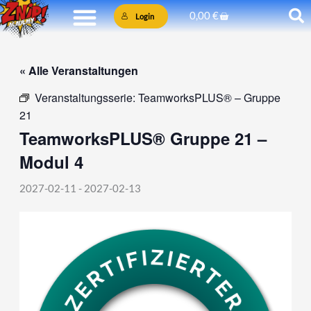
Zum
Warenkorb
0,00
€
Login
Inhalt
springen
« Alle Veranstaltungen
Veranstaltungsserie:
TeamworksPLUS® – Gruppe
21
TeamworksPLUS® Gruppe 21 –
Modul 4
2027-02-11
-
2027-02-13