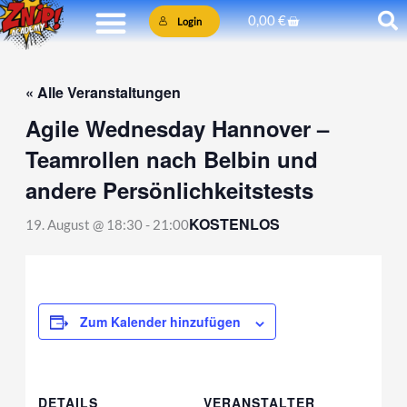
Zum
Warenkorb
0,00
€
Login
Inhalt
springen
« Alle Veranstaltungen
Agile Wednesday Hannover –
Teamrollen nach Belbin und
andere Persönlichkeitstests
KOSTENLOS
19. August @ 18:30
-
21:00
Zum Kalender hinzufügen
DETAILS
VERANSTALTER