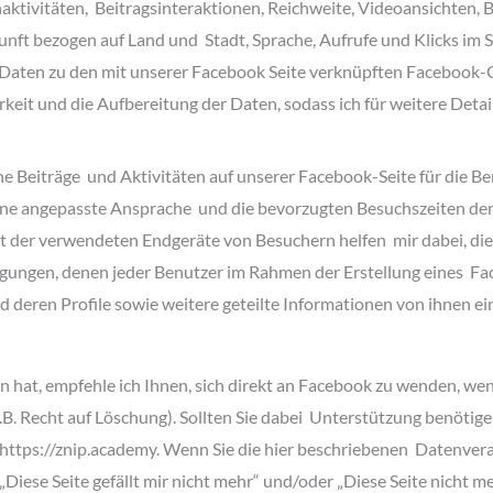
naktivitäten, Beitragsinteraktionen, Reichweite, Videoansichten,
nft bezogen auf Land und Stadt, Sprache, Aufrufe und Klicks im S
Daten zu den mit unserer Facebook Seite verknüpften Facebook-G
it und die Aufbereitung der Daten, sodass ich für weitere Details
ne Beiträge und Aktivitäten auf unserer Facebook-Seite für die Be
eine angepasste Ansprache und die bevorzugten Besuchszeiten der N
t der verwendeten Endgeräte von Besuchern helfen mir dabei, die 
ngen, denen jeder Benutzer im Rahmen der Erstellung eines Fac
d deren Profile sowie weitere geteilte Informationen von ihnen e
n hat, empfehle ich Ihnen, sich direkt an Facebook zu wenden, w
.B. Recht auf Löschung). Sollten Sie dabei Unterstützung benötig
 https://znip.academy. Wenn Sie die hier beschriebenen Datenver
iese Seite gefällt mir nicht mehr“ und/oder „Diese Seite nicht 