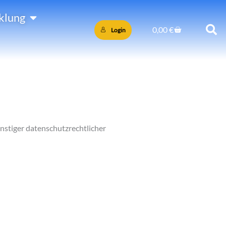
Öffne PersönlicheEntwicklung
klung
Warenkorb
0,00
€
Login
stiger datenschutzrechtlicher