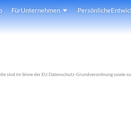
Öffne FürUnternehmen
p
FürUnternehmen
PersönlicheEntwic
ite sind im Sinne der EU Datenschutz-Grundverordnung sowie son