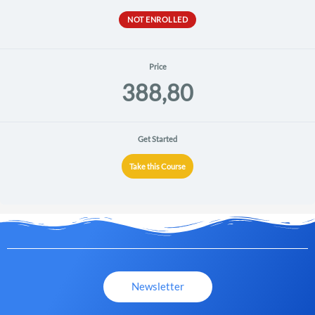
NOT ENROLLED
Price
388,80
Get Started
Take this Course
Newsletter