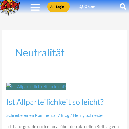
Zum
Warenkorb
0,00
€
Login
Inhalt
springen
Neutralität
Ist
Allparteilichkeit
Ist Allparteilichkeit so leicht?
so
leicht?
Schreibe einen Kommentar
/
Blog
/
Henry Schneider
Ich habe gerade noch einmal über den aktuellen Beitrag von