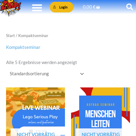
Zum
Warenkorb
0,00
€
Login
Inhalt
springen
Start
/ Kompaktseminar
Kompaktseminar
Alle 5 Ergebnisse werden angezeigt
NICHT VORRÄTIG
NICHT VORRÄTIG