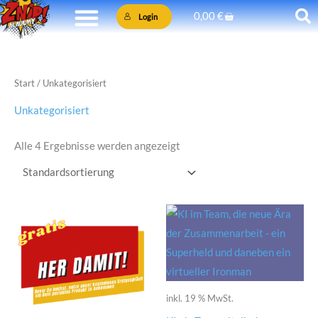
Zum
Warenkorb
0,00
€
Login
Inhalt
springen
Start
/ Unkategorisiert
Unkategorisiert
Alle 4 Ergebnisse werden angezeigt
inkl. 19 % MwSt.