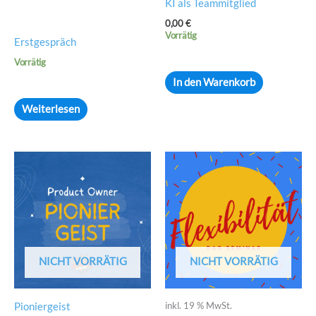
KI als Teammitglied
0,00
€
Vorrätig
Erstgespräch
Vorrätig
In den Warenkorb
Weiterlesen
NICHT VORRÄTIG
NICHT VORRÄTIG
inkl. 19 % MwSt.
Pioniergeist